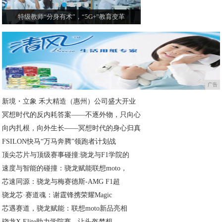
特级教师“分身有术”，“5G+”教育变革
【教育创想】教室、楼道
广告
新境・立象 禾大精造（惠州）公司盛大开业
冥想时代的反内耗答案——不逐外物，只向心
向内扎根，向外生长——冥想时代的身心归真
FSILON快马“万马奔腾”领跑者计划战
顶尖芯片与顶级赛事碰撞:骁龙与F1学院的
速度与智能的碰撞：骁龙赋能联想moto，
芯速同源：骁龙与梅赛德斯-AMG F1超
骁龙芯·赛道魂：谢霆锋携荣耀Magic
芯遇赛道，骁龙赋能：联想moto新品亮相
骁龙X Elite助力学院赛，让头盔梦想