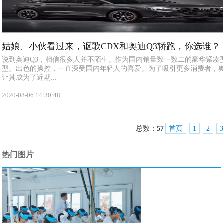
姑娘、小伙看过来，讴歌CDX和奥迪Q3轿跑，你选谁？
说到奥迪Q3，相信很多人并不陌生。作为国内销量数一数二的豪华紧凑型
型、出色的操控，一直深受国内年轻人的喜爱。为了吸引更多消费者，奥
让其成为了近期...
2020-08-06 14:30:48
总数：
57
首页
1
2
3
热门图片