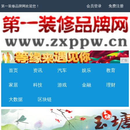
会员登录
免费注册
第一装修品牌网欢迎您！
广告
首页
资讯
汽车
娱乐
教育
家居
科技
游戏
金融
理财
大数据
区块链