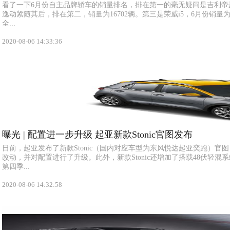
看了一下6月份自主品牌轿车的销量排名，排在第一的毫无疑问是吉利帝豪，
逸动紧随其后，排在第二，销量为16702辆。第三是荣威i5，6月份销量为
全...
2020-08-06 14:33:36
曝光 | 配置进一步升级 起亚新款Stonic官图发布
日前，起亚发布了新款Stonic（国内对应车型为东风悦达起亚奕跑）官
改动，并对配置进行了升级。此外，新款Stonic还增加了搭载48伏轻
第四季...
2020-08-06 14:32:58