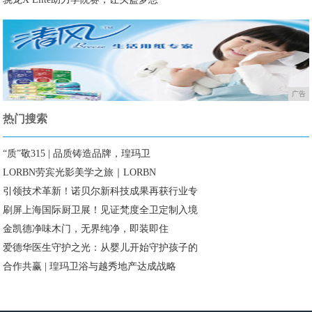
广告
热门搜索
“质”敬315 | 品质铸造品牌，瑝玛卫
LORBN劳宾光影美学之旅｜LORBN
引领技术革新！诺贝尔新科技成果再获行业专
刷屏上海国际厨卫展！见证梵度全卫定制入境
金凯德净味木门，无界纯净，即装即住
爱德华医生守护之光：从婴儿开始守护孩子的
合作共赢 | 瑝玛卫浴与越秀地产达成战略