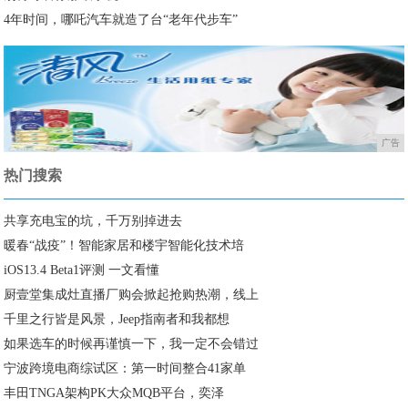
4年时间，哪吒汽车就造了台“老年代步车”
广告
热门搜索
共享充电宝的坑，千万别掉进去
暖春“战疫”！智能家居和楼宇智能化技术培
iOS13.4 Beta1评测 一文看懂
厨壹堂集成灶直播厂购会掀起抢购热潮，线上
千里之行皆是风景，Jeep指南者和我都想
如果选车的时候再谨慎一下，我一定不会错过
宁波跨境电商综试区：第一时间整合41家单
丰田TNGA架构PK大众MQB平台，奕泽