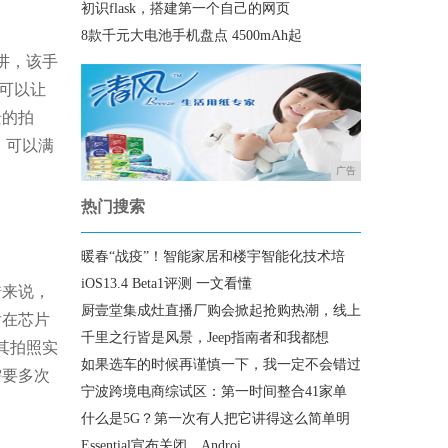
初识flask，搭建第一个自己的网页
8款千元大电池手机盘点 4500mAh起
讲，该手
可以让
景的拍
，可以满
广告
热门搜索
暖春“战疫”！智能家居和楼宇智能化技术培
iOS13.4 Beta1评测 一文看懂
错来说，
厨壹堂集成灶直播厂购会掀起抢购热潮，线上
后在芯片
千里之行皆是风景，Jeep指南者和我都想
其拍照实
如果选车的时候再谨慎一下，我一定不会错过
需要多次
宁波跨境电商综试区：第一时间整合41家单
什么是5G？第一次有人把它讲得这么简单明
Essential宣布关闭，Androi