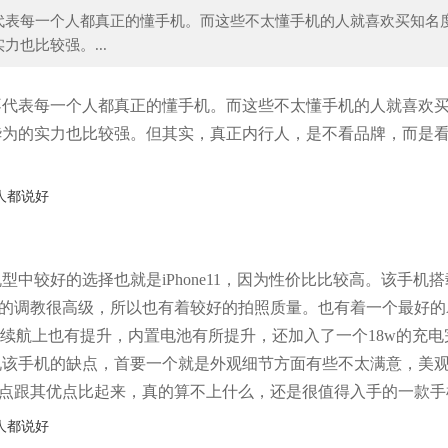
代表每一个人都真正的懂手机。而这些不太懂手机的人就喜欢买知名
也比较强。...
行存款已经要选好日子 这四个月的银行
政策出台，将对市场、行业，以及
不代表每一个人都真正的懂手机。而这些不太懂手机的人就喜欢
华为的实力也比较强。但其实，真正内行人，是不看品牌，而是
中较好的选择也就是iPhone11，因为性价比比较高。该手机
照的调教很高级，所以也有着较好的拍照质量。也有着一个最好的A
在续航上也有提升，内置电池有所提升，还加入了一个18w的充电
说该手机的缺点，首要一个就是外观细节方面有些不太满意，美
缺点跟其优点比起来，真的算不上什么，还是很值得入手的一款手