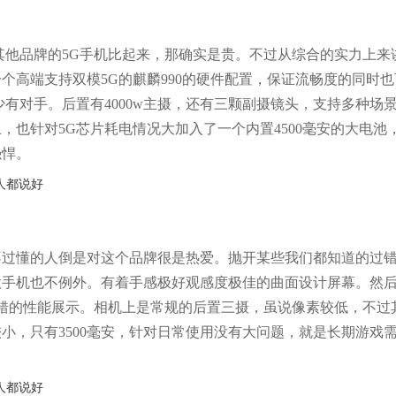
其他品牌的5G手机比起来，那确实是贵。不过从综合的实力上来
个高端支持双模5G的麒麟990的硬件配置，保证流畅度的同时也
有对手。后置有4000w主摄，还有三颗副摄镜头，支持多种场
也针对5G芯片耗电情况大加入了一个内置4500毫安的大电池
强悍。
不过懂的人倒是对这个品牌很是热爱。抛开某些我们都知道的过
款手机也不例外。有着手感极好观感度极佳的曲面设计屏幕。然
不错的性能展示。相机上是常规的后置三摄，虽说像素较低，不过
小，只有3500毫安，针对日常使用没有大问题，就是长期游戏
。