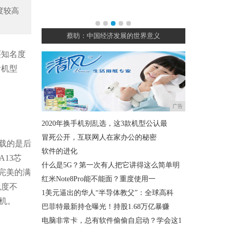
度较高
消费者产生
蔡昉：中国经济发展的世界意义
我国
买知名度
看机型
广告
2020年换手机别乱选，这3款机型公认最
冒死公开，互联网人在家办公的秘密
搭载的是后
软件的进化
13芯
什么是5G？第一次有人把它讲得这么简单明
完美的满
红米Note8Pro能不能面？重度使用一
观度不
1美元逼出的华人“半导体教父”：全球高科
机。
巴菲特最新持仓曝光！持股1.68万亿暴赚
电脑非常卡，总有软件偷偷自启动？学会这1