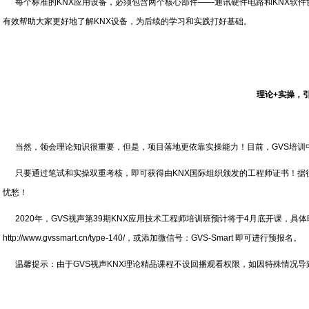
每个标准的KNX应用设备，必须包含两个核心部件——通讯硬件电路和KNX软件
有效帮助大家更好地了解KNX设备，为后续的学习和实践打好基础。
理论+实操，
当然，领会理论知识很重要，但是，项目落地更依靠实操能力！目前，GVS培训中
只要通过笔试和实操双重考核，即可获得由KNX国际组织颁发的工程师证书！据
忧愁！
2020年，GVS视声第39期KNX应用技术工程师培训班预计将于4月底开课，
http://www.gvssmart.cn/type-140/，或添加微信号：GVS-Smart 即可进行预报名。
温馨提示：由于GVS视声KNX理论精品课程不设回播观看权限，如因特殊情况导