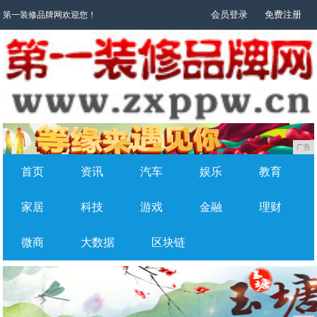
会员登录
免费注册
第一装修品牌网欢迎您！
广告
首页
资讯
汽车
娱乐
教育
家居
科技
游戏
金融
理财
微商
大数据
区块链