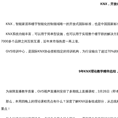
KNX，开放
KNX，智能家居和楼宇智能化控制领域唯一的开放式国际标准，也是中国国家标准GB/T
KNX系统功能丰富，可以用于简单型设施，也可以用于实现整个楼宇群的解决方
7000多个品牌之间互联互通，近年来市场热度一再上涨。
GVS培训中心，是国际KNX协会授权指定的培训机构，为行业输出了超过70%的
9年KNX理论教学精华总结
为保障直播教学质量，GVS视声直播间安排了多期线上直播课程，3月26日（即本
那么，本周四晚上的理论课程亮点有什么？深度了解KNX设备组成部分，从总线耦合
重点！