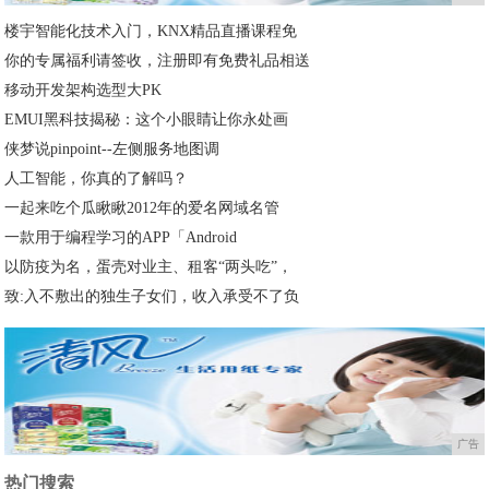
楼宇智能化技术入门，KNX精品直播课程免
你的专属福利请签收，注册即有免费礼品相送
移动开发架构选型大PK
EMUI黑科技揭秘：这个小眼睛让你永处画
侠梦说pinpoint--左侧服务地图调
人工智能，你真的了解吗？
一起来吃个瓜瞅瞅2012年的爱名网域名管
一款用于编程学习的APP「Android
以防疫为名，蛋壳对业主、租客“两头吃”，
致:入不敷出的独生子女们，收入承受不了负
广告
热门搜索