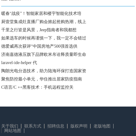
暖春“战疫”！智能家居和楼宇智能化技术培
厨壹堂集成灶直播厂购会掀起抢购热潮，线上
千里之行皆是风景，Jeep指南者和我都想
如果选车的时候再谨慎一下，我一定不会错过
德爱威再次获评“中国房地产500强首选供
济南嘉德液压旗下品牌欧米帛诠释质量即生命
laravel-ide-helper 代
陶朗光电分选技术，助力陆海环保打造国家资
聚焦防控最小单元，华住推出居家防疫指南
C语言/C ++黑客技术：手机远程监控关
关于我们
联系方式
招聘信息
版权声明
老版地图
网站地图