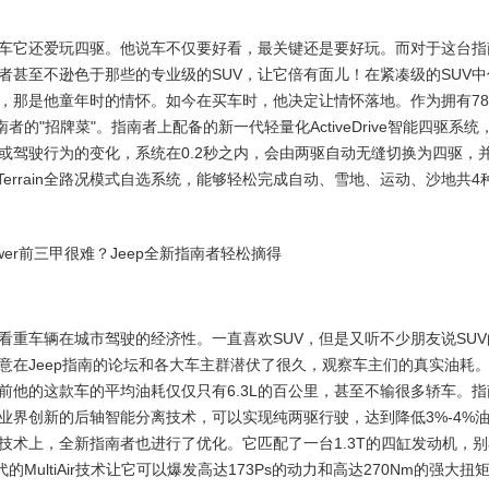
车它还爱玩四驱。他说车不仅要好看，最关键还是要好玩。而对于这台指
甚至不逊色于那些的专业级的SUV，让它倍有面儿！在紧凑级的SUV中
，那是他童年时的情怀。如今在买车时，他决定让情怀落地。作为拥有7
rrain是指南者的"招牌菜"。指南者上配备的新一代轻量化ActiveDrive智能四驱系统
或驾驶行为的变化，系统在0.2秒之内，会由两驱自动无缝切换为四驱，
Terrain全路况模式自选系统，能够轻松完成自动、雪地、运动、沙地共4
看重车辆在城市驾驶的经济性。一直喜欢SUV，但是又听不少朋友说SUV
意在Jeep指南的论坛和各大车主群潜伏了很久，观察车主们的真实油耗
他的这款车的平均油耗仅仅只有6.3L的百公里，甚至不输很多轿车。指
业界创新的后轴智能分离技术，可以实现纯两驱行驶，达到降低3%-4%
术上，全新指南者也进行了优化。它匹配了一台1.3T的四缸发动机，别
MultiAir技术让它可以爆发高达173Ps的动力和高达270Nm的强大扭