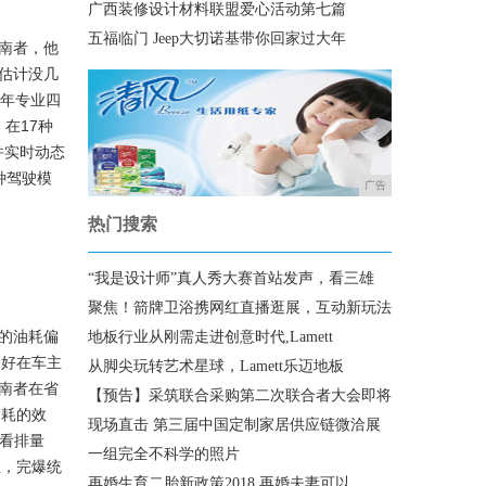
广西装修设计材料联盟爱心活动第七篇
五福临门 Jeep大切诺基带你回家过大年
南者，他
估计没几
8年专业四
，在17种
并实时动态
种驾驶模
广告
热门搜索
“我是设计师”真人秀大赛首站发声，看三雄
聚焦！箭牌卫浴携网红直播逛展，互动新玩法
的油耗偏
地板行业从刚需走进创意时代,Lamett
。好在车主
从脚尖玩转艺术星球，Lamett乐迈地板
南者在省
【预告】采筑联合采购第二次联合者大会即将
油耗的效
现场直击 第三届中国定制家居供应链微洽展
看排量
一组完全不科学的照片
矩，完爆统
再婚生育二胎新政策2018 再婚夫妻可以