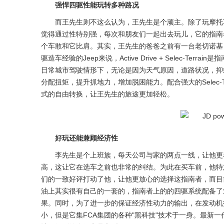
强悍四驱性能玩转多种路况
而王先生则不这么认为，王先生是个顽主。除了玩摩托
觉得通过性特别强，每次和朋友们一起出去玩儿，它的指南者
个车敢和它比肩。其实，王先生的爸爸之前有一台老切诺基
驱造车经验的Jeep来说，Active Drive + Selec-Te
日常城市驾驶情形下，无论是因为天气原因，道路状况，抑
分配扭矩，提升抓地力，增加脱困能力。配合强大的Selec-
式的自由转换，让王先生的旅途更加轻松。
好玩还能兼顾经济性
李先生是个上班族，每天公司与家的两点一线，让他更
高，这让它在选车之前也非常的纠结。为此在买车前，他特
们的一致好评打动了他，让他更放心的选择这指南者，而目前
油上其实很有自己的一套的，指南者上的的四驱系统配备了
果。同时，为了进一步的保证经济性动力的输出，在发动机技
小，但是它集FCA集团的各种"黑科技"技术于一身。最新一代的