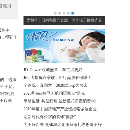
研究报
响
曹和平：日间和夜间资源，两个轮子推经济更
报告中，
力，得到了
广告
JD. Power 权威盖章，车主点赞好
Jeep大指挥官家族，出行品质有保障！
能的！选择
全路况，真国六！2020款Jeep大切诺
个性十足。
仿佛则更
2020和Jeep牧马人航拍玩家去“追光
不仅是
享够生活·共创辉煌|创新模式商圈消费O2
2019年度中国房地产产业链战略诚信企业
论新时代办公室的装修“姿势”
为美好而来,孔雀城大湖用归家礼序创造美好