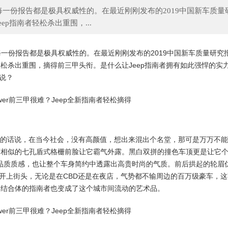
的每一份报告都是极具权威性的。在最近刚刚发布的2019中国新车质量
p指南者轻松杀出重围，...
蔡昉：中国经济发展的世界意义
我国人口老龄化的影
的每一份报告都是极具权威性的。在最近刚刚发布的2019中国新车质量研究
轻松杀出重围，摘得前三甲头衔。是什么让Jeep指南者拥有如此强悍的实
说？
他的话说，在当今社会，没有高颜值，想出来混出个名堂，那可是万万不
高度相似的七孔盾式格栅前脸让它霸气外露。黑白双拼的撞色车顶更是让它
品质质感，也让整个车身简约中透露出高贵时尚的气质。前后拱起的轮眉
开上街头，无论是在CBD还是在夜店，气势都不输周边的百万级豪车，这
钢结合体的指南者也变成了这个城市间流动的艺术品。