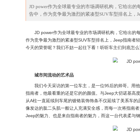
JD power作为全球最专业的市场调研机构，它给出
告中，作为竞争最为激烈的紧凑型SUV车型排名上，Jee
日子 这四个月的银行
政策出台，将对市场、行业，以及消费者产生
JD power作为全球最专业的市场调研机构，它给出
作为竞争最为激烈的紧凑型SUV车型排名上，Jeep指南者
今天的荣誉呢？我们不妨一起往下看！听听车主们到底怎么
城市间流动的艺术品
我们今天采访的第一位车主，是一位95后的帅哥。用
指南者，他最看重的还是它的的颜值。与Jeep大切诺基
从A柱一直延续到车尾的镀铬装饰饰条不仅延续了美系车的
像发达的肱二头肌一般让人充满安全感，而每一次将指南者
Jeep的魅力、也是来自指南者的魅力，而这一台代表柔与