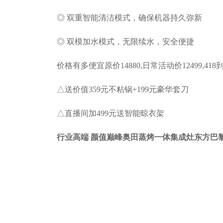
◎ 双重智能清洁模式，确保机器持久弥新
◎ 双模加水模式，无限续水，安全便捷
价格有多便宜原价14880,日常活动价12499,418到手
△送价值359元不粘锅+199元豪华套刀
△直播间加499元送智能晾衣架
行业高端 颜值巅峰奥田蒸烤一体集成灶东方巴黎