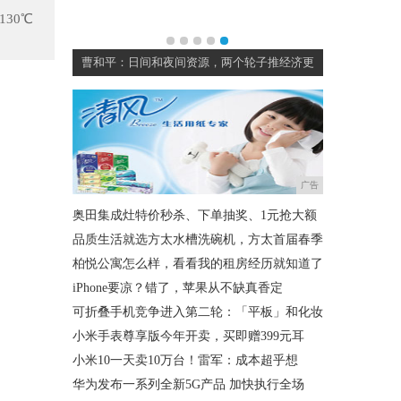
30℃
响
曹和平：日间和夜间资源，两个轮子推经济更
广告
奥田集成灶特价秒杀、下单抽奖、1元抢大额
品质生活就选方太水槽洗碗机，方太首届春季
柏悦公寓怎么样，看看我的租房经历就知道了
iPhone要凉？错了，苹果从不缺真香定
可折叠手机竞争进入第二轮：「平板」和化妆
小米手表尊享版今年开卖，买即赠399元耳
小米10一天卖10万台！雷军：成本超乎想
华为发布一系列全新5G产品 加快执行全场