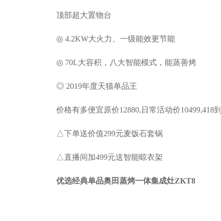
顶部超大置物台
◎ 4.2KW大火力、一级能效更节能
◎ 70L大容积，八大智能模式，能蒸善烤
◎ 2019年度天猫单品王
价格有多便宜原价12880,日常活动价10499,418到
△下单送价值299元麦饭石套锅
△直播间加499元送智能晾衣架
优选经典单品奥田蒸烤一体集成灶ZKT8