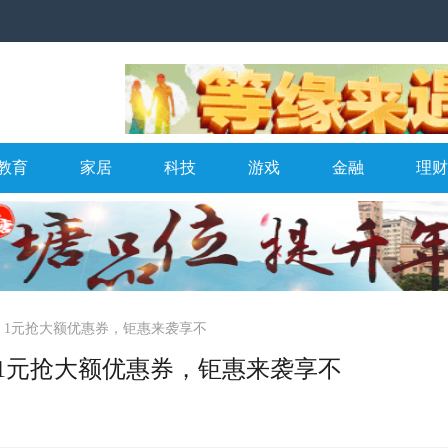
教育
家居
科技
游戏
金融
理财
、1元抢大额优惠券，钜惠来袭享不
1元抢大额优惠券，钜惠来袭享不