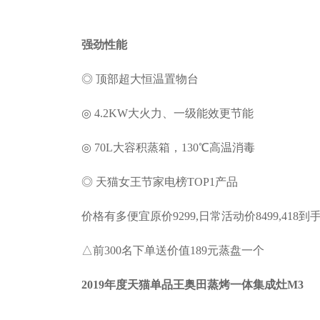
强劲性能
◎ 顶部超大恒温置物台
◎ 4.2KW大火力、一级能效更节能
◎ 70L大容积蒸箱，130℃高温消毒
◎ 天猫女王节家电榜TOP1产品
价格有多便宜原价9299,日常活动价8499,418到手价
△前300名下单送价值189元蒸盘一个
2019年度天猫单品王奥田蒸烤一体集成灶M3