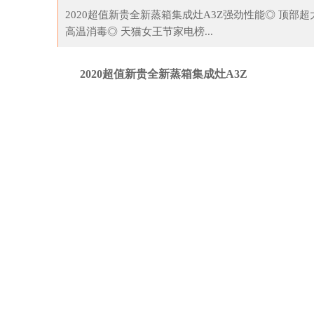
2020超值新贵全新蒸箱集成灶A3Z强劲性能◎ 顶部超
高温消毒◎ 天猫女王节家电榜...
日子 这四个月的银行
政策出台，将对市场、行业，以及消费者产生
2020超值新贵全新蒸箱集成灶A3Z