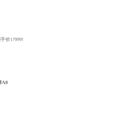
价1?999!
A8