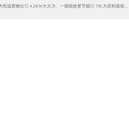
大恒温置物台◎ 4.2KW大火力、一级能效更节能◎ 70L大容积蒸箱，1
蔡昉：中国经济发展的世界意义
我国人口老龄化的影