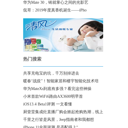
华为Mate 30，铸就掌心之间的光影艺
侃哥：2019年度真香机诞生——iPho
广告
热门搜索
共享充电宝的坑，千万别掉进去
暖春“战疫”！智能家居和楼宇智能化技术培
华为MateXs到底有多强？看完这些神操
小米首款WiFi6路由AX3600明早首
iOS13.4 Beta1评测 一文看懂
厨壹堂集成灶直播厂购会掀起抢购热潮，线上
千里之行皆是风景，Jeep指南者和我都想
iPhone 11全面评测 是否配得上“