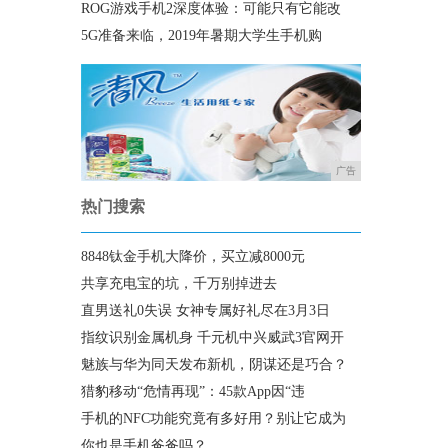
ROG游戏手机2深度体验：可能只有它能改
5G准备来临，2019年暑期大学生手机购
广告
热门搜索
8848钛金手机大降价，买立减8000元
共享充电宝的坑，千万别掉进去
直男送礼0失误 女神专属好礼尽在3月3日
指纹识别金属机身 千元机中兴威武3官网开
魅族与华为同天发布新机，阴谋还是巧合？
猎豹移动“危情再现”：45款App因“违
手机的NFC功能究竟有多好用？别让它成为
你也是手机爸爸吗？