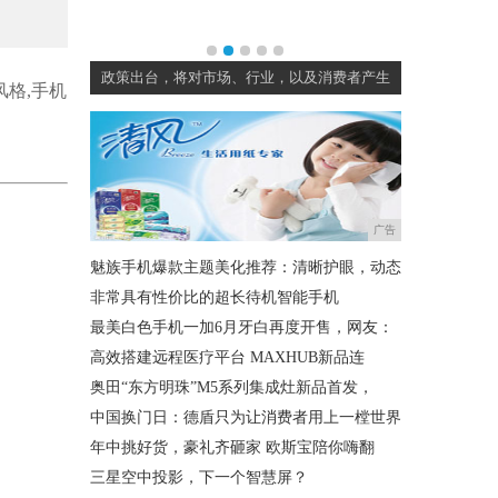
四个月的银行
政策出台，将对市场、行业，以及消费者产生
蔡昉
格,手机
广告
魅族手机爆款主题美化推荐：清晰护眼，动态
非常具有性价比的超长待机智能手机
最美白色手机一加6月牙白再度开售，网友：
高效搭建远程医疗平台 MAXHUB新品连
奥田“东方明珠”M5系列集成灶新品首发，
中国换门日：德盾只为让消费者用上一樘世界
年中挑好货，豪礼齐砸家 欧斯宝陪你嗨翻
三星空中投影，下一个智慧屏？