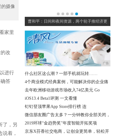
里的摄像
响
曹和平：日间和夜间资源，两个轮子推经济更
看家里
质的改
广告
以进行
什么社区这么潮？一部手机就玩转……
准确答
4个商业模式经典案例，可能解决你的企业痛
去年欧洲移动游戏市场收入74亿美元 Go
iOS13.4 Beta1评测 一文看懂
钉钉登顶苹果App Store排行榜 连
微信朋友圈广告太多？一分钟教你全部关闭，
2019环球“金趋势奖”年度智能开拓奖项
折了，另
京东X芬香社交电商，让创业更简单，轻松开
边说着，