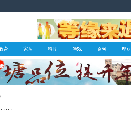
教育
家居
科技
游戏
金融
理财
转……
……