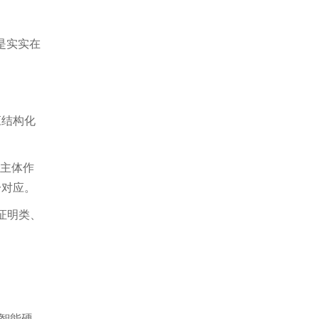
是实实在
应结构化
挥主体作
一对应。
证明类、
智能硬