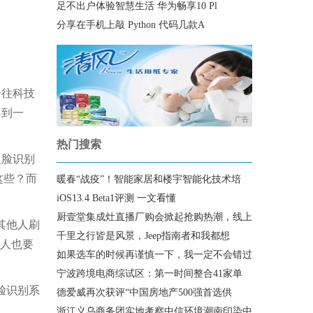
足不出户体验智慧生活 华为畅享10 Pl
分享在手机上敲 Python 代码几款A
步往科技
不到一
广告
热门搜索
人脸识别
这些？而
暖春“战疫”！智能家居和楼宇智能化技术培
iOS13.4 Beta1评测 一文看懂
厨壹堂集成灶直播厂购会掀起抢购热潮，线上
其他人刷
千里之行皆是风景，Jeep指南者和我都想
年人也要
如果选车的时候再谨慎一下，我一定不会错过
宁波跨境电商综试区：第一时间整合41家单
脸识别系
德爱威再次获评“中国房地产500强首选供
浙江义乌商务团实地考察中信环境潮南印染中