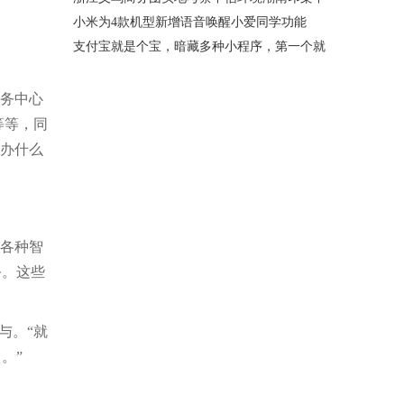
小米为4款机型新增语音唤醒小爱同学功能
支付宝就是个宝，暗藏多种小程序，第一个就
服务中心
等等，同
要办什么
用各种智
务。这些
与。“就
。”