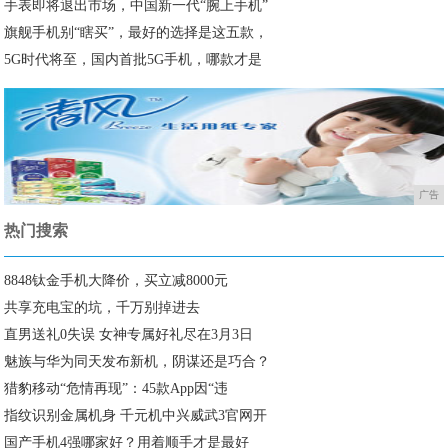
手表即将退出市场，中国新一代“腕上手机”
旗舰手机别“瞎买”，最好的选择是这五款，
5G时代将至，国内首批5G手机，哪款才是
广告
热门搜索
8848钛金手机大降价，买立减8000元
共享充电宝的坑，千万别掉进去
直男送礼0失误 女神专属好礼尽在3月3日
魅族与华为同天发布新机，阴谋还是巧合？
猎豹移动“危情再现”：45款App因“违
指纹识别金属机身 千元机中兴威武3官网开
国产手机4强哪家好？用着顺手才是最好