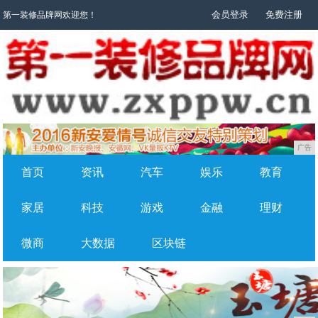
会员登录
免费注册
第一装修品牌网欢迎您！
广告
首页
资讯
汽车
娱乐
教育
家居
科技
游戏
金融
理财
微商
大数据
区块链