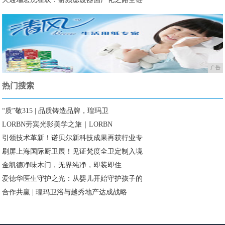
广告
热门搜索
“质”敬315 | 品质铸造品牌，瑝玛卫
LORBN劳宾光影美学之旅｜LORBN
引领技术革新！诺贝尔新科技成果再获行业专
刷屏上海国际厨卫展！见证梵度全卫定制入境
金凯德净味木门，无界纯净，即装即住
爱德华医生守护之光：从婴儿开始守护孩子的
合作共赢 | 瑝玛卫浴与越秀地产达成战略