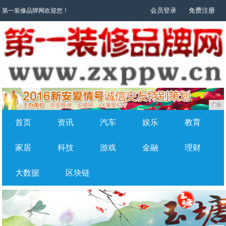
会员登录
免费注册
第一装修品牌网欢迎您！
广告
首页
资讯
汽车
娱乐
教育
家居
科技
游戏
金融
理财
大数据
区块链