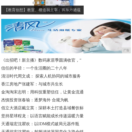
【教育创想】教室、楼道我主宰：挥斥方遒蕴
2019年中国教育行业
广告
《出招吧！新主播》数码家居季圆满收官，“
信任的半径：一个生活圈的二十八年
清洁时代周文成： 探索人机协同的城市服务
香江房地产张建军：与城市共生长
金淘淘宋志明：用科技重塑信任，让黄金流通
杰慎投资张春瑜：逐梦海外 合规为帆
佰立大酒店戴立英：深耕本土打造县域餐饮标
坚持星球程龙：以语言赋能成长传递温暖力量
天通瑞宏沈瞿欢：以IDM模式破局元器件瓶
天通瑞宏沈瞿欢：射频滤波器国产化之路全链