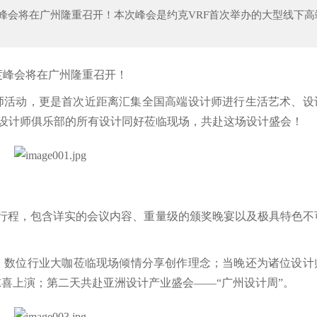
20年度峰会将在广州隆重召开！本次峰会是约克VRF首次举办的大型线下
教育创想】教室、楼道我主宰：挥斥方遒蕴
2019年中国教育行业发展态势
0年度峰会将在广州隆重召开！
师活动，更是首次近距离汇集全国高端设计师进行生活艺术、设
B设计师俱乐部的所有设计同好莅临现场，共赴这场设计盛会！
的行程，包含详实的会议内容、重量级的颁奖晚宴以及极具特色不
；数位行业大咖莅临现场倾情分享创作理念；当晚还为诸位设计
喜上演；第二天共赴亚洲设计产业盛会——“广州设计周”。