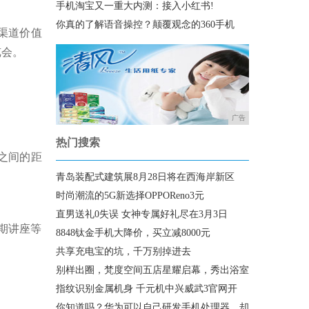
手机淘宝又一重大内测：接入小红书!
你真的了解语音操控？颠覆观念的360手机
师渠道价值
览会。
广告
热门搜索
户之间的距
青岛装配式建筑展8月28日将在西海岸新区
时尚潮流的5G新选择OPPOReno3元
直男送礼0失误 女神专属好礼尽在3月3日
期讲座等
8848钛金手机大降价，买立减8000元
共享充电宝的坑，千万别掉进去
别样出圈，梵度空间五店星耀启幕，秀出浴室
指纹识别金属机身 千元机中兴威武3官网开
你知道吗？华为可以自己研发手机处理器，却