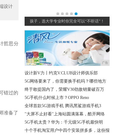
高端设计
持续向好，
孩子，选大学专业时你完全可以“不听话”！
计哲思分
广告
设计新V力丨约克V.CLUB设计师俱乐部
5G网络要来了，你需要换手机吗？哪些地方
终于敢提国内了，荣耀V30劲敌销量破百万
可错过的
5G手机什么时候上市？OPPO Reno
全球首款5G游戏手机 腾讯黑鲨游戏手机3
师准备了
"大屏不止好看"上海站圆满落幕，酷开网络
5G手机太贵？华为：千元级5G手机最快明
十个手机淘宝用户中四个安装拼多多，这份报