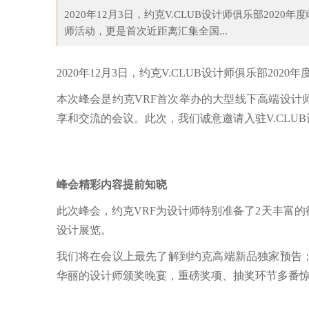
2020年12月3日，约克V.CLUB设计师俱乐部20
师活动，更是首次近距离汇集全国...
店星耀启幕，秀出浴室
特级教师“分身有术”，“5G+”教育变革
【
2020年12月3日，约克V.CLUB设计师俱乐部202
本次峰会是约克VRF首次举办的大型线下高端设计
享和交流的会议。此次，我们诚意邀请入驻V.CLU
峰会精彩内容提前知晓
此次峰会，约克VRF为设计师特别准备了2天丰富
设计展览。
我们将在会议上最先了解到约克高端新品独家预告
华丽的设计师颁奖晚宴，重磅奖项、抽奖环节多番惊