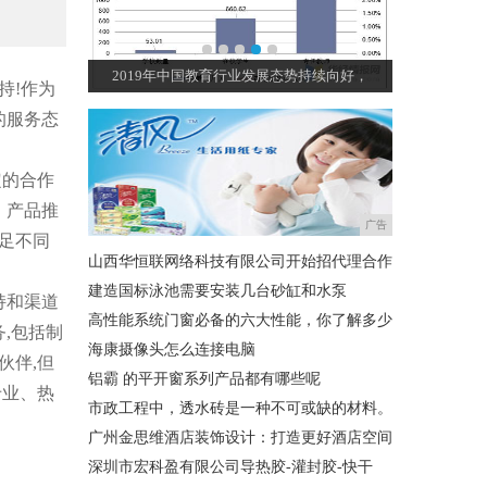
：挥斥方遒蕴
2019年中国教育行业发展态势持续向好，
孩子，选大
持!作为
的服务态
定的合作
、产品推
广告
满足不同
山西华恒联网络科技有限公司开始招代理合作
建造国标泳池需要安装几台砂缸和水泵
持和渠道
高性能系统门窗必备的六大性能，你了解多少
务,包括制
海康摄像头怎么连接电脑
伙伴,但
铝霸 的平开窗系列产品都有哪些呢
专业、热
市政工程中，透水砖是一种不可或缺的材料。
广州金思维酒店装饰设计：打造更好酒店空间
深圳市宏科盈有限公司导热胶-灌封胶-快干