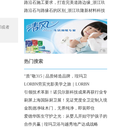
路沿石施工要求，打造完美道路边缘_浙江玖
路沿石与路缘石的区别_浙江玖隆新材料科技
部或者
广告
热门搜索
“质”敬315 | 品质铸造品牌，瑝玛卫
LORBN劳宾光影美学之旅｜LORBN
引领技术革新！诺贝尔新科技成果再获行业专
刷屏上海国际厨卫展！见证梵度全卫定制入境
金凯德净味木门，无界纯净，即装即住
爱德华医生守护之光：从婴儿开始守护孩子的
合作共赢 | 瑝玛卫浴与越秀地产达成战略