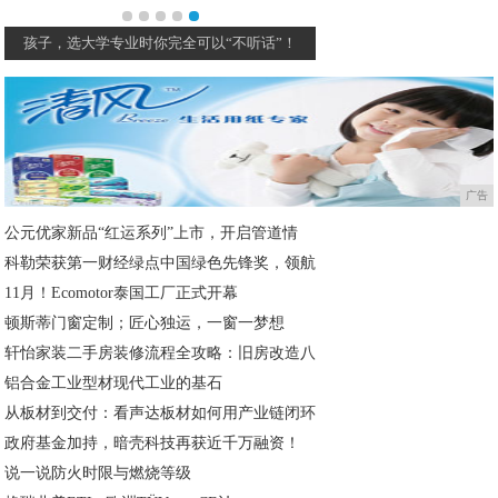
孩子，选大学专业时你完全可以“不听话”！
广告
公元优家新品“红运系列”上市，开启管道情
科勒荣获第一财经绿点中国绿色先锋奖，领航
11月！Ecomotor泰国工厂正式开幕
顿斯蒂门窗定制；匠心独运，一窗一梦想
轩怡家装二手房装修流程全攻略：旧房改造八
铝合金工业型材现代工业的基石
从板材到交付：看声达板材如何用产业链闭环
政府基金加持，暗壳科技再获近千万融资！
说一说防火时限与燃烧等级