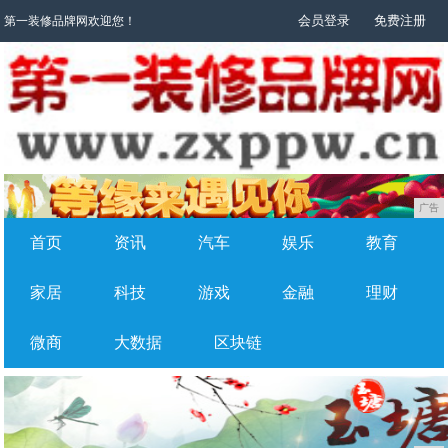
会员登录
免费注册
第一装修品牌网欢迎您！
广告
首页
资讯
汽车
娱乐
教育
家居
科技
游戏
金融
理财
微商
大数据
区块链