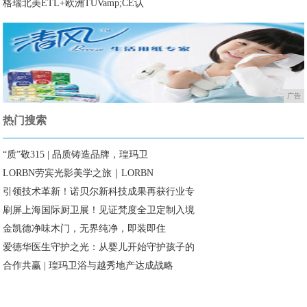
格瑞北美ETL+欧洲TÜVamp;CE认
广告
热门搜索
“质”敬315 | 品质铸造品牌，瑝玛卫
LORBN劳宾光影美学之旅｜LORBN
引领技术革新！诺贝尔新科技成果再获行业专
刷屏上海国际厨卫展！见证梵度全卫定制入境
金凯德净味木门，无界纯净，即装即住
爱德华医生守护之光：从婴儿开始守护孩子的
合作共赢 | 瑝玛卫浴与越秀地产达成战略