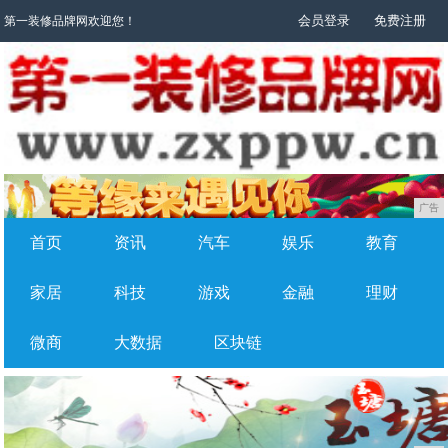
会员登录
免费注册
第一装修品牌网欢迎您！
广告
首页
资讯
汽车
娱乐
教育
家居
科技
游戏
金融
理财
微商
大数据
区块链