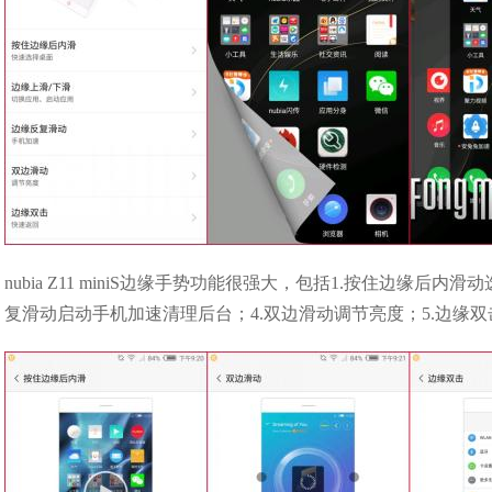
nubia Z11 miniS边缘手势功能很强大，包括1.按住边缘后
复滑动启动手机加速清理后台；4.双边滑动调节亮度；5.边缘