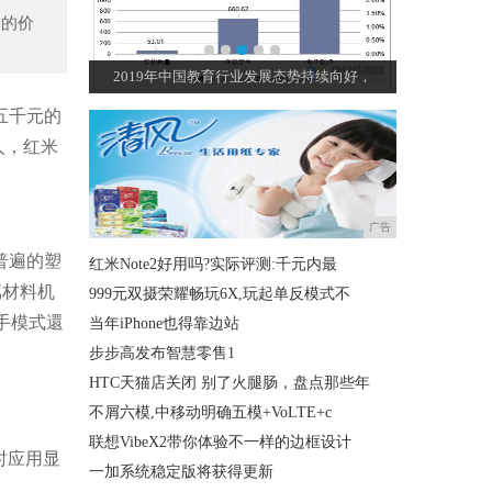
元的价
：挥斥方遒蕴
2019年中国教育行业发展态势持续向好，
孩子，选大
五千元的
人，红米
广告
普遍的塑
红米Note2好用吗?实际评测:千元内最
属材料机
999元双摄荣耀畅玩6X,玩起单反模式不
手模式還
当年iPhone也得靠边站
步步高发布智慧零售1
HTC天猫店关闭 别了火腿肠，盘点那些年
不屑六模,中移动明确五模+VoLTE+c
联想VibeX2带你体验不一样的边框设计
中时应用显
一加系统稳定版将获得更新