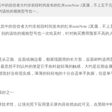
佼佼者大约非前段时间发布的红米noteNote 2莫属，不上五千
的该给的规格型号也一...
特级教师“分身有术”，“5G+”教育变革
【教育创想】教室、楼道我主宰
的佼佼者大约非前段时间发布的红米noteNote 2莫属，不上
CPU，别的该给的规格型号也一次给及时，针对购买费用预算不高的
，无论是从正脸、反面或侧边看，都展现圆滑的长方形，反面材料选用
。最意想不到以外的便是它手执时超轻薄的触感，大约是近期金
会感觉好沒有现实感，薄薄的轻轻地的十分合适单手执握，但是单
阳光屏与夜光屏技术性，让强光照下应用显示屏內容依然由此可见，在黑暗