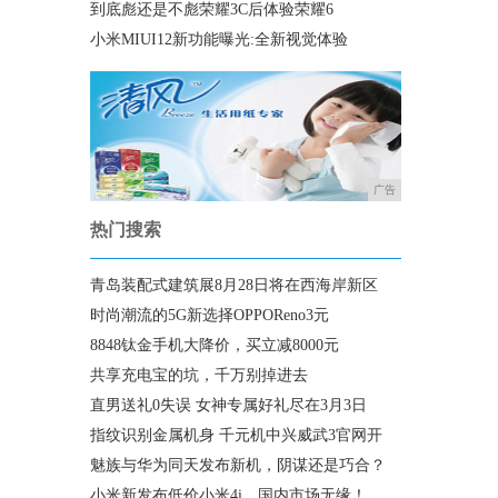
到底彪还是不彪荣耀3C后体验荣耀6
小米MIUI12新功能曝光:全新视觉体验
广告
热门搜索
青岛装配式建筑展8月28日将在西海岸新区
时尚潮流的5G新选择OPPOReno3元
8848钛金手机大降价，买立减8000元
共享充电宝的坑，千万别掉进去
直男送礼0失误 女神专属好礼尽在3月3日
指纹识别金属机身 千元机中兴威武3官网开
魅族与华为同天发布新机，阴谋还是巧合？
小米新发布低价小米4i，国内市场无缘！