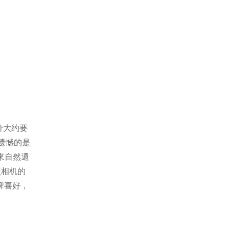
价大约要
一遗憾的是
來自然還
照相机的
牌喜好，