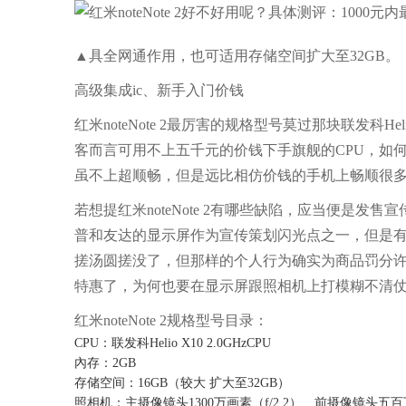
▲具全网通作用，也可适用存储空间扩大至32GB。
高级集成ic、新手入门价钱
红米noteNote 2最厉害的规格型号莫过那块联发科He
客而言可用不上五千元的价钱下手旗舰的CPU，如何看
虽不上超顺畅，但是远比相仿价钱的手机上畅顺很
若想提红米noteNote 2有哪些缺陷，应当便是
普和友达的显示屏作为宣传策划闪光点之一，但是有顾客
搓汤圆搓没了，但那样的个人行为确实为商品罚分许多
特惠了，为何也要在显示屏跟照相机上打模糊不清
红米noteNote 2规格型号目录：
CPU：联发科Helio X10 2.0GHzCPU
內存：2GB
存储空间：16GB（较大 扩大至32GB）
照相机：主摄像镜头1300万画素（f/2.2）、前摄像镜头五百万