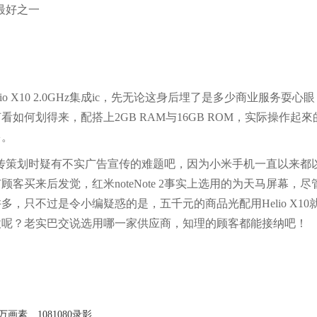
lio X10 2.0GHz集成ic，先无论这身后埋了是多少商业服务耍心
如何划得来，配搭上2GB RAM与16GB ROM，实际操作起
多。
发售宣传策划时疑有不实广告宣传的难题吧，因为小米手机一直以来都
买来后发觉，红米noteNote 2事实上选用的为天马屏幕，尽
，只不过是令小编疑惑的是，五千元的商品光配用Helio X10
仗呢？老实巴交说选用哪一家供应商，知理的顾客都能接纳吧！
画素、1081080录影