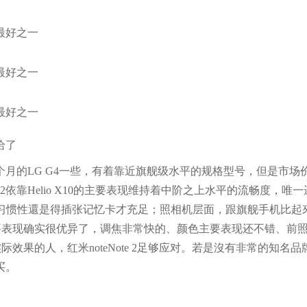
给了
售三个月的LG G4一些，有着靠近旗舰级水平的规格型号，但是市场
 2依靠Helio X10的主要表现维持着中阶之上水平的流畅度，唯
的习惯性還是得插张记忆卡才充足；照相机层面，跟旗舰手机比起
主要表现确实很优异了，调焦非常快的、颜色主要表现还不错、前
果的人，红米noteNote 2足够应对。若是沒有非常的知名品
买。