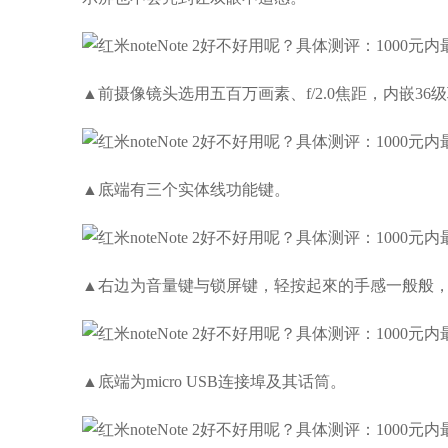
▲前摄像镜头选用五百万画素、f/2.0焦距，内嵌36
▲底端有三个实体线功能键。
▲右边为音量键与锁屏键，轻按起來的手感一般般
▲底端为micro USB连接埠及其话筒。