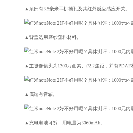
▲顶部有3.5毫米耳机插孔及其红外感应感应开关。
▲背盖选用磨纱塑料材料。
▲主摄像镜头为1300万画素、f/2.2焦距，并有P
▲底端有音箱。
▲充电电池可拆，用电量为3060mAh。